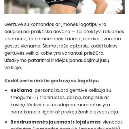
Gertuvė su komandos ar įmonės logotipu yra
daugiau nei praktiška dovana — tai efektyvi reklamos
priemonė, bendruomenės kūrimo įrankis ir tvarumo
gestas viename. Šiame įraše aptarsiu, kodėl tokios
gertuvės veikia, kokie yra variantai, priežiūra,
užsakymo patarimai ir idėjos panaudojimui jūsų
veikloje.
Kodėl verta rinktis gertuvę su logotipu
Reklama
: personalizuota gertuvė keliauja su
žmogumi — į treniruotes, darbą, renginius ar
kavinę. Kiekvienas naudojimo momentas yra
nemokama ir ilgalaikė prekės ženklo ekspozicija.
Bendruomenės jausmas ir lojalumas
: vienodas