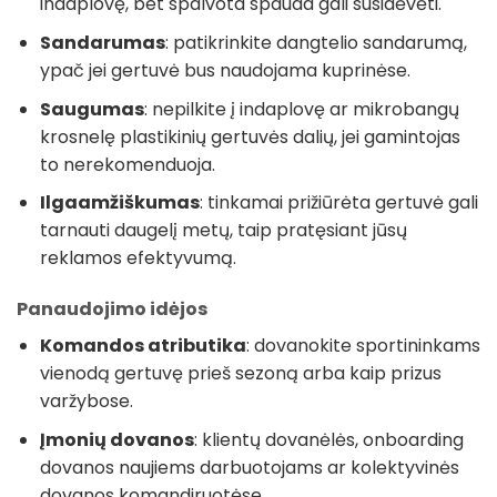
indaplovę, bet spalvota spauda gali susidėvėti.
Sandarumas
: patikrinkite dangtelio sandarumą,
ypač jei gertuvė bus naudojama kuprinėse.
Saugumas
: nepilkite į indaplovę ar mikrobangų
krosnelę plastikinių gertuvės dalių, jei gamintojas
to nerekomenduoja.
Ilgaamžiškumas
: tinkamai prižiūrėta gertuvė gali
tarnauti daugelį metų, taip pratęsiant jūsų
reklamos efektyvumą.
Panaudojimo idėjos
Komandos atributika
: dovanokite sportininkams
vienodą gertuvę prieš sezoną arba kaip prizus
varžybose.
Įmonių dovanos
: klientų dovanėlės, onboarding
dovanos naujiems darbuotojams ar kolektyvinės
dovanos komandiruotėse.