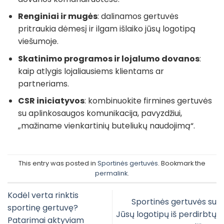
Renginiai ir mugės
: dalinamos gertuvės
pritraukia dėmesį ir ilgam išlaiko jūsų logotipą
viešumoje.
Skatinimo programos ir lojalumo dovanos
:
kaip atlygis lojaliausiems klientams ar
partneriams.
CSR iniciatyvos
: kombinuokite firmines gertuvės
su aplinkosaugos komunikacija, pavyzdžiui,
„mažiname vienkartinių buteliukų naudojimą“.
This entry was posted in
Sportinės gertuvės
. Bookmark the
permalink
.
Kodėl verta rinktis
Sportinės gertuvės su
sportinę gertuvę?
Jūsų logotipų iš perdirbtų
Patarimai aktyviam