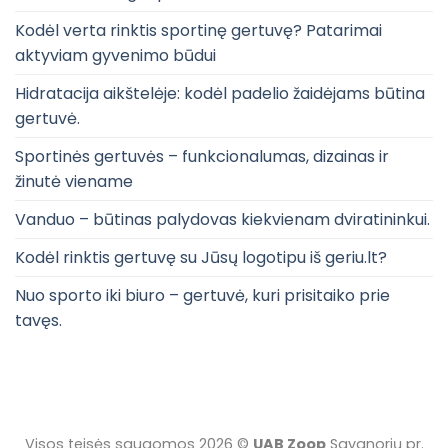
Kodėl verta rinktis sportinę gertuvę? Patarimai
aktyviam gyvenimo būdui
Hidratacija aikštelėje: kodėl padelio žaidėjams būtina
gertuvė.
Sportinės gertuvės – funkcionalumas, dizainas ir
žinutė viename
Vanduo – būtinas palydovas kiekvienam dviratininkui.
Kodėl rinktis gertuvę su Jūsų logotipu iš geriu.lt?
Nuo sporto iki biuro – gertuvė, kuri prisitaiko prie
tavęs.
Visos teisės saugomos 2026 ©
UAB Zoop
Savanorių pr.