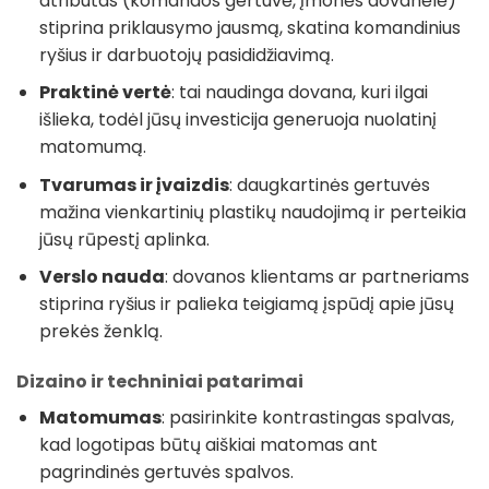
atributas (komandos gertuvė, įmonės dovanėlė)
stiprina priklausymo jausmą, skatina komandinius
ryšius ir darbuotojų pasididžiavimą.
Praktinė vertė
: tai naudinga dovana, kuri ilgai
išlieka, todėl jūsų investicija generuoja nuolatinį
matomumą.
Tvarumas ir įvaizdis
: daugkartinės gertuvės
mažina vienkartinių plastikų naudojimą ir perteikia
jūsų rūpestį aplinka.
Verslo nauda
: dovanos klientams ar partneriams
stiprina ryšius ir palieka teigiamą įspūdį apie jūsų
prekės ženklą.
Dizaino ir techniniai patarimai
Matomumas
: pasirinkite kontrastingas spalvas,
kad logotipas būtų aiškiai matomas ant
pagrindinės gertuvės spalvos.