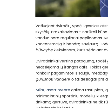
Važiuojant dviračiu, ypač ilgesniais at
skysčių. Prakaitavimas – natūrali kūno rea
vanduo nėra reguliariai papildomas. Net
koncentraciją ir bendrą savijautą. Tod
būtinybė
kiekvienam, kuris sėda ant dv
Dviratininkai vertina patogumą, todėl
neatsiejama jų įrangos dalis. Tokios ge
ranka ir pagamintos iš saugių medžiagų
gurkšnoti vandenį
, o tai tiesiogiai pri
Mūsų asortimente
galima rasti platų g
minimalistinių sportinių modelių iki e
tinkamą gertuvę, dviratininkai ne tik rū