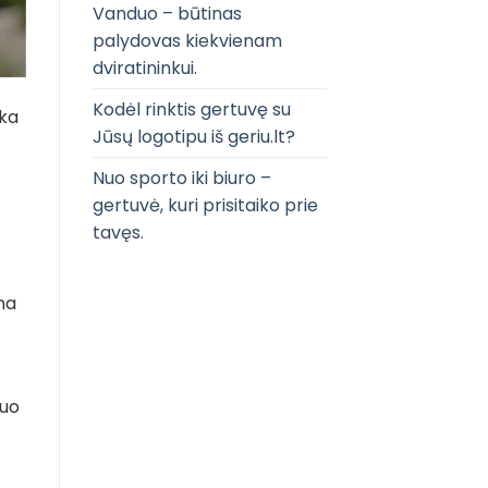
Vanduo – būtinas
palydovas kiekvienam
dviratininkui.
Kodėl rinktis gertuvę su
nka
Jūsų logotipu iš geriu.lt?
Nuo sporto iki biuro –
gertuvė, kuri prisitaiko prie
tavęs.
na
nuo