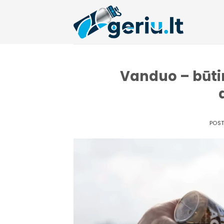
Skip
to
content
Vanduo – būti
POS