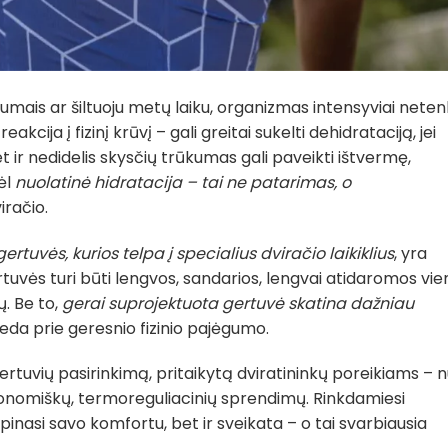
stumais ar šiltuoju metų laiku, organizmas intensyviai nete
kcija į fizinį krūvį – gali greitai sukelti dehidrataciją, jei
 ir nedidelis skysčių trūkumas gali paveikti ištvermę,
ėl
nuolatinė hidratacija – tai ne patarimas, o
iračio.
gertuvės, kurios telpa į specialius dviračio laikiklius
, yra
rtuvės turi būti lengvos, sandarios, lengvai atidaromos vie
. Be to,
gerai suprojektuota gertuvė skatina dažniau
sideda prie geresnio fizinio pajėgumo.
ertuvių pasirinkimą, pritaikytą dviratininkų poreikiams – 
rgonomiškų, termoreguliacinių sprendimų. Rinkdamiesi
pinasi savo komfortu, bet ir sveikata – o tai svarbiausia